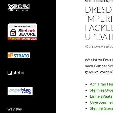
MEDIENSCREEN
,
P
DRESDE
IMPERI
FACKEL
UPDAT
3. NOVEMBER 2
Was ist zu Frau 
nach Gunnar Schu
gelyrikt worden“
Ach, Frau H
Steimles Uwe
EinheizVaatz
Uwe Steimle i
Steimle, Stei
W3 VIEWS