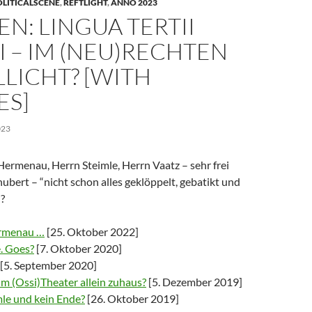
OLITICALSCENE
,
REFTLIGHT
,
ANNO 2023
N: LINGUA TERTII
I – IM (NEU)RECHTEN
LICHT? [WITH
ES]
023
Hermenau, Herrn Steimle, Herrn Vaatz – sehr frei
bert – “nicht schon alles geklöppelt, gebatikt und
?
ermenau …
[25. Oktober 2022]
. Goes?
[7. Oktober 2020]
[5. September 2020]
m (Ossi)Theater allein zuhaus?
[5. Dezember 2019]
mle und kein Ende?
[26. Oktober 2019]