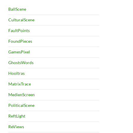
BallScene
CulturalScene
FaultPoints
FoundPieces
GamesPixel
GhostsWords
Hooltras
MatrixTrace
MedienScreen
PoliticalScene
ReftLight
ReViews