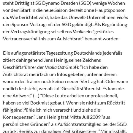
steht Drittligist SG Dynamo Dresden (SGD) wenige Wochen
vor dem Start in die neue Saison derzeit ohne Hauptsponsor
da. Wie berichtet wird, habe das Umwelt-Unternehmen
Veolia
den Sponsor-Vertrag mit der SGD gekündigt. Als Begründung
der Vertragskündigung sei seitens
Veolia
ein “gestörtes
Vertrauensverhältnis zum Aufsichtsrat“ benannt worden.
Die auflagenstärkste Tageszeitung Deutschlands jedenfalls
zitiert dahingehend Jens Heinig, seines Zeichens
Geschäftsführer der
Veolia Ost GmbH
: “Ich habe den
Aufsichtsrat mehrfach um Infos gebeten, unter anderem
warum der Trainer noch keinen neuen Vertrag hat. Oder wann
endlich feststeht, wer ab Juli Geschäftsführer ist. Es kam nie
eine Antwort.“ (…) “Diese Leute arbeiten unprofessionell,
haben so viel Bockmist gebaut. Wenn sie nicht zum Rücktritt
fähig sind, fühle ich mich verarscht und ziehe die
Konsequenzen.“ Jens Heinig trat Mitte Juli 2009 “aus
persönlichen Gründen“ als Aufsichtsratsmitglied bei der SGD
zurück. Bereits zur damaliger Zeit kritisierte er: “Mir missfällt,