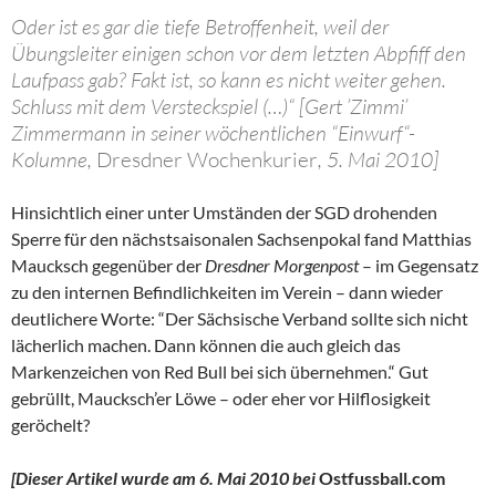
Oder ist es gar die tiefe Betroffenheit, weil der
Übungsleiter einigen schon vor dem letzten Abpfiff den
Laufpass gab? Fakt ist, so kann es nicht weiter gehen.
Schluss mit dem Versteckspiel (…)“ [Gert ’Zimmi’
Zimmermann in seiner wöchentlichen “Einwurf“-
Kolumne,
Dresdner Wochenkurier
, 5. Mai 2010]
Hinsichtlich einer unter Umständen der SGD drohenden
Sperre für den nächstsaisonalen Sachsenpokal fand Matthias
Maucksch gegenüber der
Dresdner Morgenpost
– im Gegensatz
zu den internen Befindlichkeiten im Verein – dann wieder
deutlichere Worte: “Der Sächsische Verband sollte sich nicht
lächerlich machen. Dann können die auch gleich das
Markenzeichen von Red Bull bei sich übernehmen.“ Gut
gebrüllt, Maucksch’er Löwe – oder eher vor Hilflosigkeit
geröchelt?
[Dieser Artikel wurde am 6. Mai 2010 bei
Ostfussball.com