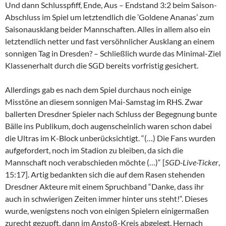
Und dann Schlusspfiff, Ende, Aus – Endstand 3:2 beim Saison-
Abschluss im Spiel um letztendlich die ’Goldene Ananas’ zum
Saisonausklang beider Mannschaften. Alles in allem also ein
letztendlich netter und fast versöhnlicher Ausklang an einem
sonnigen Tag in Dresden? – Schließlich wurde das Minimal-Ziel
Klassenerhalt durch die SGD bereits vorfristig gesichert.
Allerdings gab es nach dem Spiel durchaus noch einige
Misstöne an diesem sonnigen Mai-Samstag im RHS. Zwar
ballerten Dresdner Spieler nach Schluss der Begegnung bunte
Bälle ins Publikum, doch augenscheinlich waren schon dabei
die Ultras im K-Block unberücksichtigt. “(…) Die Fans wurden
aufgefordert, noch im Stadion zu bleiben, da sich die
Mannschaft noch verabschieden möchte (…)“ [
SGD-Live-Ticker
,
15:17]. Artig bedankten sich die auf dem Rasen stehenden
Dresdner Akteure mit einem Spruchband “Danke, dass ihr
auch in schwierigen Zeiten immer hinter uns steht!“. Dieses
wurde, wenigstens noch von einigen Spielern einigermaßen
zurecht gezupft, dann im Anstoß-Kreis abgelegt. Hernach