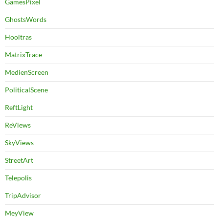
GamesPixel
GhostsWords
Hooltras
MatrixTrace
MedienScreen
PoliticalScene
ReftLight
ReViews
SkyViews
StreetArt
Telepolis
TripAdvisor
MeyView