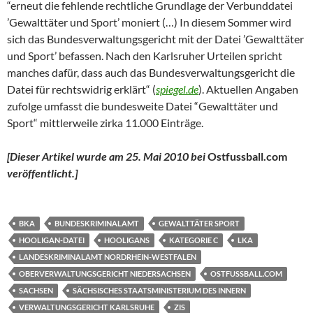
“erneut die fehlende rechtliche Grundlage der Verbunddatei
’Gewalttäter und Sport’ moniert (…) In diesem Sommer wird
sich das Bundesverwaltungsgericht mit der Datei ’Gewalttäter
und Sport’ befassen. Nach den Karlsruher Urteilen spricht
manches dafür, dass auch das Bundesverwaltungsgericht die
Datei für rechtswidrig erklärt“ (
spiegel.de
). Aktuellen Angaben
zufolge umfasst die bundesweite Datei “Gewalttäter und
Sport“ mittlerweile zirka 11.000 Einträge.
[Dieser Artikel wurde am 25. Mai 2010 bei
Ostfussball.com
veröffentlicht.]
BKA
BUNDESKRIMINALAMT
GEWALTTÄTER SPORT
HOOLIGAN-DATEI
HOOLIGANS
KATEGORIE C
LKA
LANDESKRIMINALAMT NORDRHEIN-WESTFALEN
OBERVERWALTUNGSGERICHT NIEDERSACHSEN
OSTFUSSBALL.COM
SACHSEN
SÄCHSISCHES STAATSMINISTERIUM DES INNERN
VERWALTUNGSGERICHT KARLSRUHE
ZIS