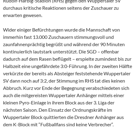
Rudolf-Harbig-Stadion (RHS) gegen den Wuppertaler SV
durchaus kritische Reaktionen seitens der Zuschauer zu
erwarten gewesen.
Wider einiger Befürchtungen wurde die Mannschaft von
immerhin fast 13.000 Zuschauern stimmungsvoll und
zaunfahnenprächtig begrüßt und während der 90 Minuten
kontinuierlich lautstark unterstützt. Die SGD – offenbar
dadurch auf dem Rasen beflügelt – erspielte zumindest bis zur
Halbzeit eine ungefährdete 3:0-Führung. In der zweiten Hälfte
verkürzte der bereits als Absteiger feststehende Wuppertaler
SV dann noch auf 3:2, der Stimmung im RHS tat dies keinen
Abbruch. Kurz vor Ende der Begegnung verabschiedeten sich
auch die mitgereisten Wuppertaler Anhänger mittels einer
kleinen Pyro-Einlage in ihrem Block aus der 3. Liga der
nächsten Saison. Den Einsatz der Ordnungskräfte im
Wuppertaler Block quittierten die Dresdner Anhänger aus
dem K-Block mit “Fußballfans sind keine Verbrecher“.