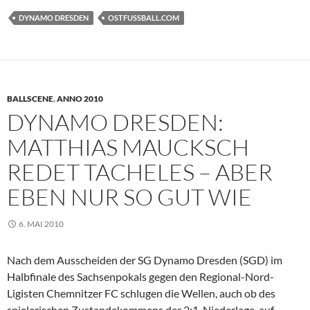
DYNAMO DRESDEN
OSTFUSSBALL.COM
BALLSCENE
,
ANNO 2010
DYNAMO DRESDEN:
MATTHIAS MAUCKSCH
REDET TACHELES – ABER
EBEN NUR SO GUT WIE
6. MAI 2010
Nach dem Ausscheiden der SG Dynamo Dresden (SGD) im
Halbfinale des Sachsenpokals gegen den Regional-Nord-
Ligisten Chemnitzer FC schlugen die Wellen, auch ob des
spielerischen Zustandekommens der 2:1-Niederlage, auf