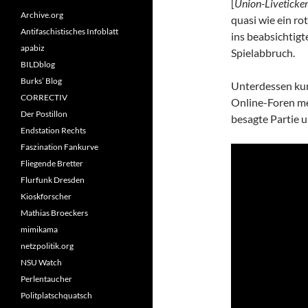
[
Union-Liveticke
Archive.org
quasi wie ein ro
Antifaschistisches Infoblatt
ins beabsichtigt
apabiz
Spielabbruch.
BILDblog
Burks’ Blog
Unterdessen kur
CORRECTIV
Online-Foren m
Der Postillon
besagte Partie u
Endstation Rechts
Faszination Fankurve
Fliegende Bretter
Flurfunk Dresden
Kioskforscher
Mathias Broeckers
mimikama
netzpolitik.org
NSU Watch
Perlentaucher
Politplatschquatsch