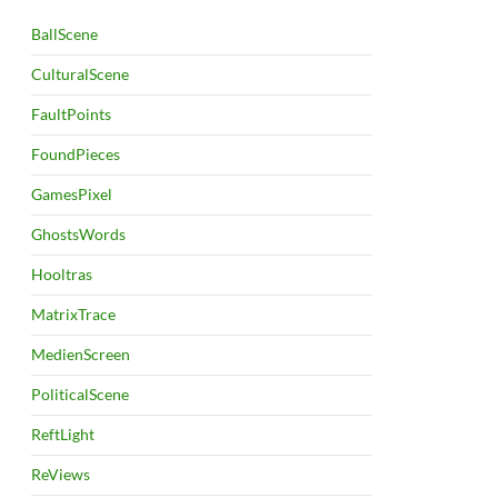
BallScene
CulturalScene
FaultPoints
FoundPieces
GamesPixel
GhostsWords
Hooltras
MatrixTrace
MedienScreen
PoliticalScene
ReftLight
ReViews