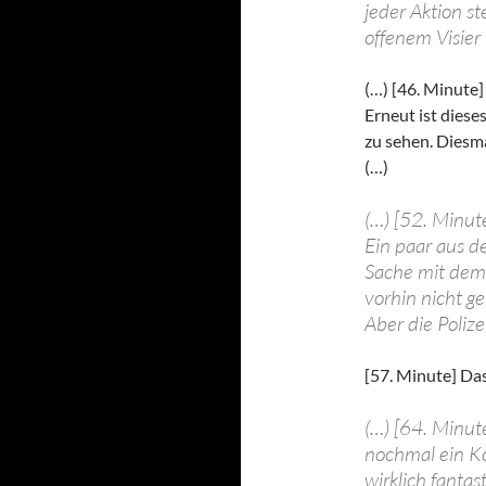
jeder Aktion st
offenem Visier
(…) [46. Minute]
Erneut ist diese
zu sehen. Diesma
(…)
(…) [52. Minut
Ein paar aus d
Sache mit dem 
vorhin nicht g
Aber die Polize
[57. Minute] Das
(…) [64. Minut
nochmal ein Ko
wirklich fanta