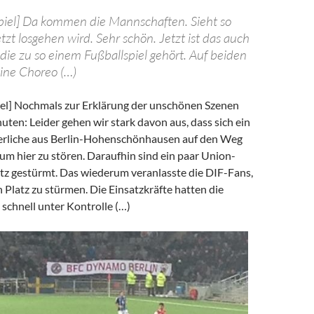
piel] Da kommen die Mannschaften. Sieht so
jetzt losgehen wird. Sehr schön. Jetzt ist das auch
die zu so einem Fußballspiel gehört. Auf beiden
eine Choreo (…)
iel] Nochmals zur Erklärung der unschönen Szenen
ten: Leider gehen wir stark davon aus, dass sich ein
erliche aus Berlin-Hohenschönhausen auf den Weg
m hier zu stören. Daraufhin sind ein paar Union-
atz gestürmt. Das wiederum veranlasste die DIF-Fans,
n Platz zu stürmen. Die Einsatzkräfte hatten die
 schnell unter Kontrolle (…)