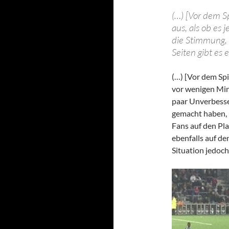
(…) [Vor dem S
aus, als ob es 
die Stimmung, 
Seiten gibt es 
(…) [Vor dem Sp
vor wenigen Minu
paar Unverbess
gemacht haben, u
Fans auf den Pl
ebenfalls auf de
Situation jedoch