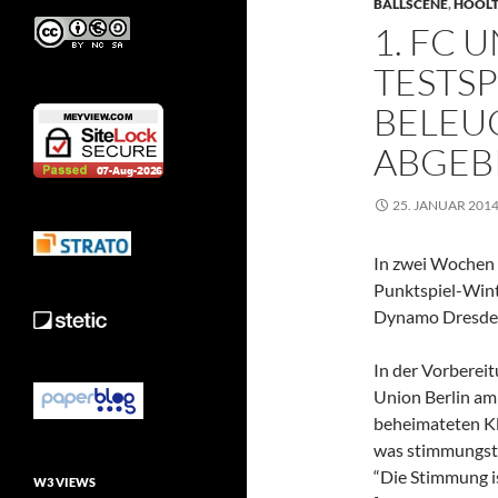
BALLSCENE
,
HOOL
1. FC 
TESTSP
BELEU
ABGE
25. JANUAR 201
In zwei Wochen s
Punktspiel-Wint
Dynamo Dresden
In der Vorbereit
Union Berlin am
beheimateten Kl
was stimmungst
“Die Stimmung is
W3 VIEWS