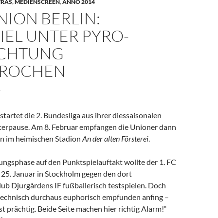
TRAS
,
MEDIENSCREEN
,
ANNO 2014
UNION BERLIN:
IEL UNTER PYRO-
CHTUNG
BROCHEN
4
tartet die 2. Bundesliga aus ihrer diessaisonalen
erpause. Am 8. Februar empfangen die Unioner dann
 im heimischen Stadion
An der alten Försterei
.
ungsphase auf den Punktspielauftakt wollte der 1. FC
 25. Januar in Stockholm gegen den dort
ub Djurgårdens IF fußballerisch testspielen. Doch
echnisch durchaus euphorisch empfunden anfing –
t prächtig. Beide Seite machen hier richtig Alarm!“