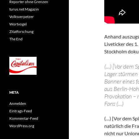
Reporter ohne Grenzen
turus.net Magazin
Volksverpetzer
Wortvogel
Zitatforschung
Anhand auszugsw
The End
Liveticker des 1
Stockholm dokum
(…) [Vor dem S
Lager stürmen 
Banner eines f
aus Berlin-Ho
META
Provokation – r
Fans (…)
Anmelden
Eintrags-Feed
(…) [Vor dem Spie
Kommentar-Feed
natürlich die F
WordPress.org
nicht nur Unione