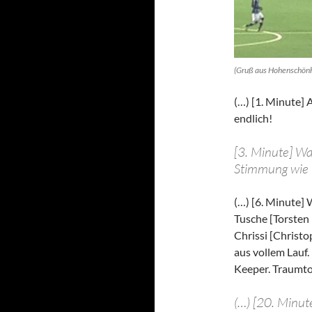
(Gruß aus Hohenschönh
(…) [1. Minute] A
endlich!
[3. Minute] Wa
Stimmung wie 
(…) [6. Minute] 
Tusche [Torsten
Chrissi [Christo
aus vollem Lauf.
Keeper. Traumto
(…) [20. Minute