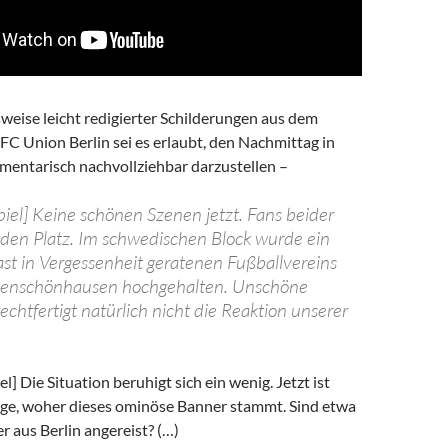
eise leicht redigierter Schilderungen aus dem
. FC Union Berlin sei es erlaubt, den Nachmittag in
entarisch nachvollziehbar darzustellen –
piel] Keine schönen Szenen jetzt. Fans beider
den Platz. Im schwedischen Block wurde ein
ast in Vergessenheit geratenen Fußballvereins
henschönhausen hochgehalten. Unschöne
echtfertigt natürlich nicht die Reaktion unserer
l] Die Situation beruhigt sich ein wenig. Jetzt ist
rage, woher dieses ominöse Banner stammt. Sind etwa
r aus Berlin angereist? (…)