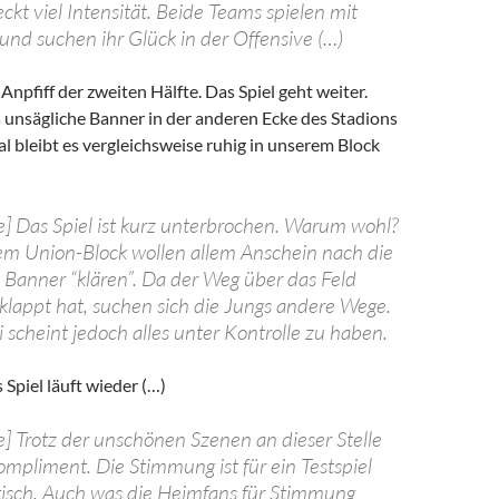
eckt viel Intensität. Beide Teams spielen mit
 und suchen ihr Glück in der Offensive (…)
 Anpfiff der zweiten Hälfte. Das Spiel geht weiter.
s unsägliche Banner in der anderen Ecke des Stadions
l bleibt es vergleichsweise ruhig in unserem Block
e] Das Spiel ist kurz unterbrochen. Warum wohl?
em Union-Block wollen allem Anschein nach die
Banner “klären”. Da der Weg über das Feld
eklappt hat, suchen sich die Jungs andere Wege.
i scheint jedoch alles unter Kontrolle zu haben.
 Spiel läuft wieder (…)
e] Trotz der unschönen Szenen an dieser Stelle
mpliment. Die Stimmung ist für ein Testspiel
stisch. Auch was die Heimfans für Stimmung