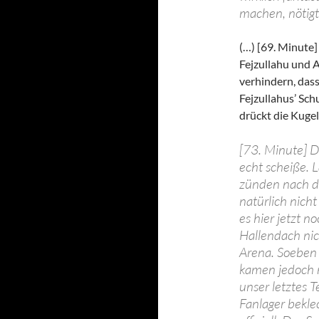
machen, nötigt
(…) [69. Minute]
Fejzullahu und 
verhindern, das
Fejzullahus’ Sch
drückt die Kugel
[73. Minute] D
echt scheiße. 
zünden nach de
natürlich nich
es hier jetzt 
Hallendach nic
Arena. Soeben 
kamen jedoch ni
unser letztes 
Fanlager beklec