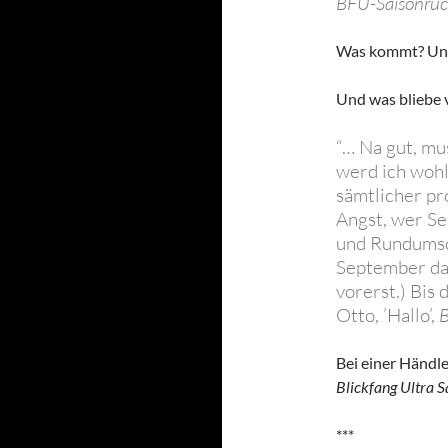
BFU-Saisonrüc
Was kommt? Unge
Und was bliebe v
“… Na gut, mu
werd ich wohl
sämtlicher pr
Angst, wer S
und Rundumsch
September das
vorerst.) Bis
Otto, ’Hallo’,
B
Bei einer Händl
Blickfang Ultra 
***