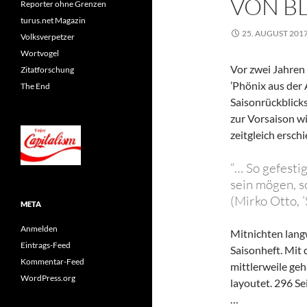
VON BL
Reporter ohne Grenzen
turus.net Magazin
25. AUGUST 201
Volksverpetzer
Wortvogel
Vor zwei Jahren 
Zitatforschung
’Phönix aus der 
The End
Saisonrückblicks.
zur Vorsaison wi
zeitgleich ersc
“… So gefesti
sein mögen, s
(Mirko Otto, ’S
META
Anmelden
Mitnichten langw
Eintrags-Feed
Saisonheft. Mit
Kommentar-Feed
mittlerweile geh
WordPress.org
layoutet. 296 Se
…