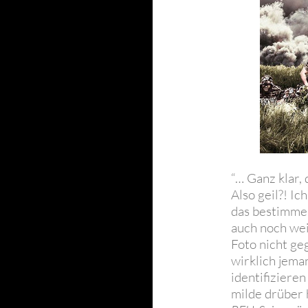
“… Ganz klar,
Also geil?! Ic
das bestimme
auch noch wei
Foto nicht ge
wirklich jema
identifiziere
milde drüber 