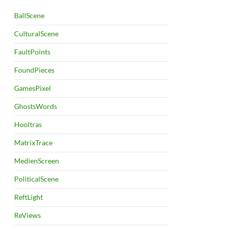
BallScene
CulturalScene
FaultPoints
FoundPieces
GamesPixel
GhostsWords
Hooltras
MatrixTrace
MedienScreen
PoliticalScene
ReftLight
ReViews