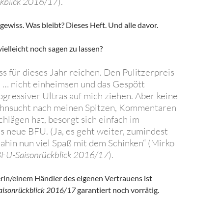
kblick 2016/17
).
wiss. Was bleibt? Dieses Heft. Und alle davor.
ielleicht noch sagen zu lassen?
ss für dieses Jahr reichen. Den Pulitzerpreis
 … nicht einheimsen und das Gespött
ogressiver Ultras auf mich ziehen. Aber keine
ehnsucht nach meinen Spitzen, Kommentaren
lägen hat, besorgt sich einfach im
 neue BFU. (Ja, es geht weiter, zumindest
 dahin nun viel Spaß mit dem Schinken“ (Mirko
FU-Saisonrückblick 2016/17
).
erin/einem Händler des eigenen Vertrauens ist
Saisonrückblick 2016/17
garantiert noch vorrätig.