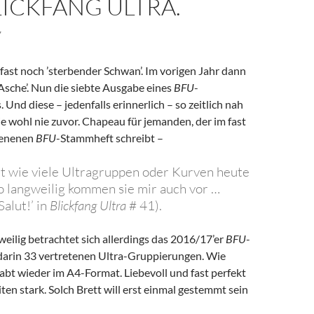
ICKFANG ULTRA.
7
fast noch ’sterbender Schwan’. Im vorigen Jahr dann
Asche’. Nun die siebte Ausgabe eines
BFU
-
 Und diese – jedenfalls erinnerlich – so zeitlich nah
e wohl nie zuvor. Chapeau für jemanden, der im fast
hienenen
BFU
-Stammheft schreibt –
gt wie viele Ultragruppen oder Kurven heute
o langweilig kommen sie mir auch vor …
alut!’ in
Blickfang Ultra
# 41).
eilig betrachtet sich allerdings das 2016/17’er
BFU
-
 darin 33 vertretenen Ultra-Gruppierungen. Wie
abt wieder im A4-Format. Liebevoll und fast perfekt
iten stark. Solch Brett will erst einmal gestemmt sein