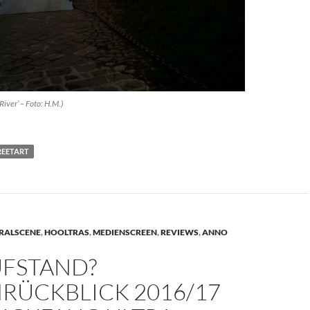
River’ – Foto: H.M.)
REETART
RALSCENE
,
HOOLTRAS
,
MEDIENSCREEN
,
REVIEWS
,
ANNO
UFSTAND?
NRÜCKBLICK 2016/17