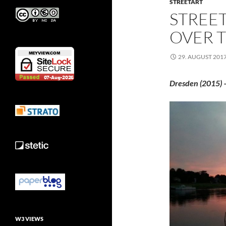
STREETART
STREET
OVER T
29. AUGUST 201
Dresden (2015) 
W3 VIEWS