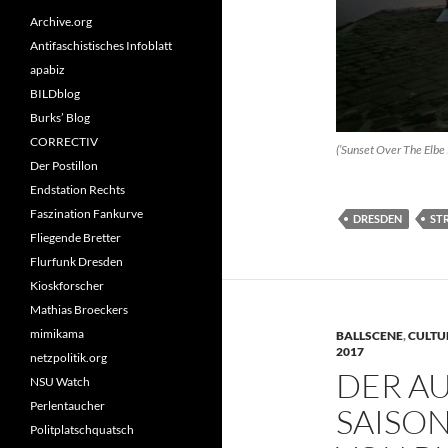
Archive.org
Antifaschistisches Infoblatt
apabiz
BILDblog
Burks’ Blog
CORRECTIV
(’Sunset Over The Elbe 
Der Postillon
Endstation Rechts
Faszination Fankurve
DRESDEN
ST
Fliegende Bretter
Flurfunk Dresden
Kioskforscher
Mathias Broeckers
mimikama
BALLSCENE
,
CULTU
2017
netzpolitik.org
DER A
NSU Watch
Perlentaucher
SAISO
Politplatschquatsch