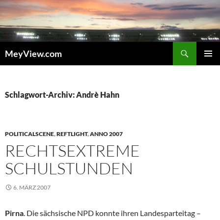
Zum
Inhalt
springen
Suchen
MeyView.com
PRIMÄR
MENÜ
Schlagwort-Archiv: Andrè Hahn
POLITICALSCENE
,
REFTLIGHT
,
ANNO 2007
RECHTSEXTREME
SCHULSTUNDEN
6. MÄRZ 2007
Pirna
. Die sächsische NPD konnte ihren Landesparteitag –