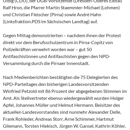
Ulbig (CDU), der DGB-Vorsitzende (Dresden-Oberes Elbtal)
Ralf Hron, die Pfarrer Martin Staemmler-Michael (Lohmen)
und Christian Fleischer (Pirna) sowie Andrè Hahn
(Linksfraktion.PDS im Sächsischen Landtag) auf.
Gegen Mittag demonstrierten – nachdem ihnen der Protest
direkt vor dem Berufsschulzentrum in Pirna-Copitz von
Polizeikräften verwehrt worden war – gut 50
Antifaschistinnen und Antifaschisten gegen den NPD-
Versammlung durch die Pirnaer Innenstadt.
Nach Medienberichten bestätigten die 75 Delegierten des
NPD-Parteitages den bisherigen Landesvorsitzenden
Winfried Petzold mit 86 Prozent der abgegebenen Stimmen im
Amt. Als Stellvertreter ebenso wiedergewählt wurden Holger
Apfel, Johannes Müller und Helmut Hermann. Beisitzer des
aktuellen Landesvorstandes sind nunmehr Alexander Delle,
Frank Rohleder, Andreas Storr, Arne Schimmer, Hartmut
Gliemann, Torsten Hiekisch, Jürgen W. Gansel, Kathrin Köhler,