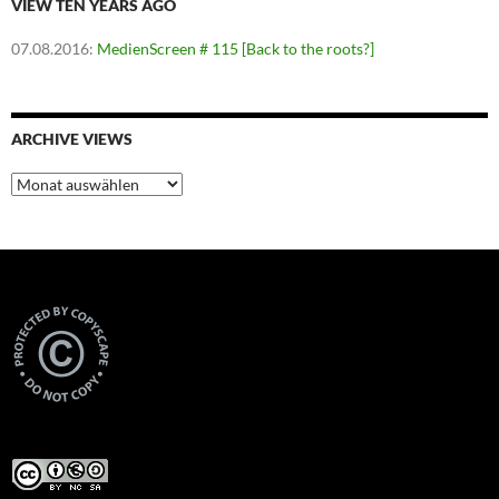
VIEW TEN YEARS AGO
07.08.2016
:
MedienScreen # 115 [Back to the roots?]
ARCHIVE VIEWS
Archive
Views