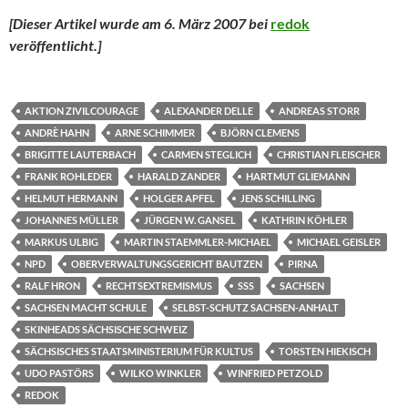
[Dieser Artikel wurde am 6. März 2007 bei
redok
veröffentlicht.
]
AKTION ZIVILCOURAGE
ALEXANDER DELLE
ANDREAS STORR
ANDRÈ HAHN
ARNE SCHIMMER
BJÖRN CLEMENS
BRIGITTE LAUTERBACH
CARMEN STEGLICH
CHRISTIAN FLEISCHER
FRANK ROHLEDER
HARALD ZANDER
HARTMUT GLIEMANN
HELMUT HERMANN
HOLGER APFEL
JENS SCHILLING
JOHANNES MÜLLER
JÜRGEN W. GANSEL
KATHRIN KÖHLER
MARKUS ULBIG
MARTIN STAEMMLER-MICHAEL
MICHAEL GEISLER
NPD
OBERVERWALTUNGSGERICHT BAUTZEN
PIRNA
RALF HRON
RECHTSEXTREMISMUS
SSS
SACHSEN
SACHSEN MACHT SCHULE
SELBST-SCHUTZ SACHSEN-ANHALT
SKINHEADS SÄCHSISCHE SCHWEIZ
SÄCHSISCHES STAATSMINISTERIUM FÜR KULTUS
TORSTEN HIEKISCH
UDO PASTÖRS
WILKO WINKLER
WINFRIED PETZOLD
REDOK