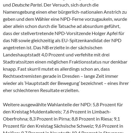
und
Deutsche Partei
. Der Versuch, sich durch die
Namensgebung einen eher bürgerlich-nationalen Anstrich zu
geben und dem Wähler eine NPD-Ferne vorzugaukeln, wurde
aber allein schon durch die Tatsache ad absurdum geführt,
dass der stellvertretende NPD-Vorsitzende Holger Apfel für
das NB sowie gleichzeitig als EU-Spitzenkandidat der NPD
angetreten ist. Das NB erzielte in der sächsischen
Landeshauptstadt 4,0 Prozent und verfehlte mit drei
Stadtratssitzen einen möglichen Fraktionsstatus nur denkbar
knapp. Fast skurril mutet es allerdings schon an, dass
Rechtsextremisten gerade in Dresden – lange Zeit immer
wieder als ’Hauptstadt der Bewegung’ bezeichnet – eines ihrer
eher schlechteren Resultate erzielten.
Weitere ausgewählte Wahlanteile der NPD: 5,8 Prozent für
den Kreistag Muldentalkreis; 7,6 Prozent in Limbach-
Oberfrohna; 8,3 Prozent in Pirna; 8,8 Prozent in Riesa; 9,1
Prozent für den Kreistag Sächsische Schweiz; 9,6 Prozent in
Meißen; 9,7 Prozent in Neustadt; 10,4 Prozent in Struppen;