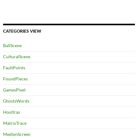
CATEGORIES VIEW
BallScene
CulturalScene
FaultPoints
FoundPieces
GamesPixel
GhostsWords
Hooltras
MatrixTrace
MedienScreen