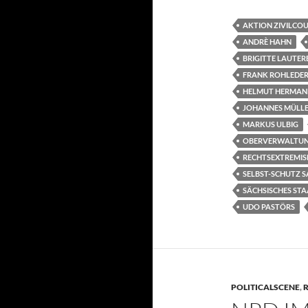
AKTION ZIVILCO
ANDRÈ HAHN
BRIGITTE LAUTE
FRANK ROHLEDE
HELMUT HERMAN
JOHANNES MÜLL
MARKUS ULBIG
OBERVERWALTUN
RECHTSEXTREMI
SELBST-SCHUTZ 
SÄCHSISCHES STA
UDO PASTÖRS
POLITICALSCENE
,
R