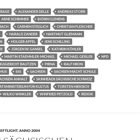
URAGE
ALEXANDER DELLE
ANDREAS STORR
ARNE SCHIMMER
BJÖRN CLEMENS
RBACH
CARMEN STEGLICH
CHRISTIAN FLEISCHER
R
HARALD ZANDER
HARTMUT GLIEMANN
N
HOLGER APFEL
JENS SCHILLING
ER
JÜRGEN W. GANSEL
KATHRIN KÖHLER
MARTIN STAEMMLER-MICHAEL
MICHAEL GEISLER
NPD
GSGERICHT BAUTZEN
PIRNA
RALF HRON
SMUS
SSS
SACHSEN
SACHSEN MACHT SCHULE
SACHSEN-ANHALT
SKINHEADS SÄCHSISCHE SCHWEIZ
ATSMINISTERIUM FÜR KULTUS
TORSTEN HIEKISCH
WILKO WINKLER
WINFRIED PETZOLD
REDOK
EFTLIGHT
,
ANNO 2004