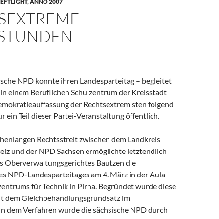
EFTLIGHT
,
ANNO 2007
SEXTREME
STUNDEN
sische NPD konnte ihren Landesparteitag – begleitet
 in einem Beruflichen Schulzentrum der Kreisstadt
emokratieauffassung der Rechtsextremisten folgend
r ein Teil dieser Partei-Veranstaltung öffentlich.
enlangen Rechtsstreit zwischen dem Landkreis
eiz und der NPD Sachsen ermöglichte letztendlich
es Oberverwaltungsgerichtes Bautzen die
s NPD-Landesparteitages am 4. März in der Aula
zentrums für Technik in Pirna. Begründet wurde diese
it dem Gleichbehandlungsgrundsatz im
 In dem Verfahren wurde die sächsische NPD durch