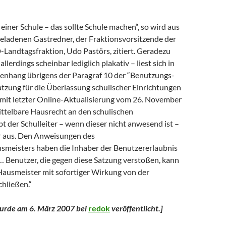
n einer Schule – das sollte Schule machen“, so wird aus
geladenen Gastredner, der Fraktionsvorsitzende der
Landtagsfraktion, Udo Pastörs, zitiert. Geradezu
 allerdings scheinbar lediglich plakativ – liest sich in
nhang übrigens der Paragraf 10 der “Benutzungs-
zung für die Überlassung schulischer Einrichtungen
“ mit letzter Online-Aktualisierung vom 26. November
ttelbare Hausrecht an den schulischen
t der Schulleiter – wenn dieser nicht anwesend ist –
r aus. Den Anweisungen des
usmeisters haben die Inhaber der Benutzererlaubnis
 … Benutzer, die gegen diese Satzung verstoßen, kann
/Hausmeister mit sofortiger Wirkung von der
hließen.“
wurde am 6. März 2007 bei
redok
veröffentlicht.
]