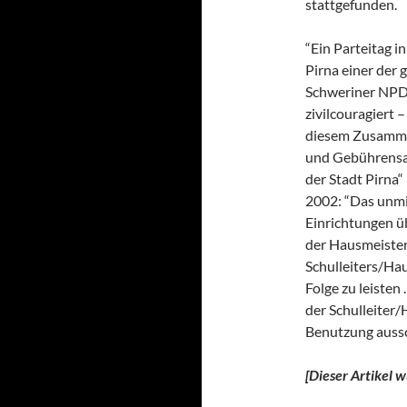
stattgefunden.
“Ein Parteitag i
Pirna einer der 
Schweriner NPD-
zivilcouragiert –
diesem Zusamme
und Gebührensat
der Stadt Pirna
2002: “Das unmi
Einrichtungen üb
der Hausmeiste
Schulleiters/Ha
Folge zu leisten
der Schulleiter
Benutzung aussc
[Dieser Artikel 