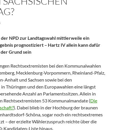
M SÄCHSISCHEN
AG?
4
 der NPD zur Landtagswahl mittlerweile ein
gebnis prognostiziert – Hartz IV allein kann dafür
 der Grund sein
rangen Rechtsextremisten bei den Kommunalwahlen
emberg, Mecklenburg-Vorpommern, Rheinland-Pfalz,
en-Anhalt und Sachsen sowie bei den
in Thüringen und den Europawahlen eine längst
bersehende Anzahl an Parlamentssitzen. Allein in
ten Rechtsextremisten 53 Kommunalmandate (
Die
schaft?
). Dabei blieb in der Hochburg der braunen
inhardtsdorf-Schöna, sogar noch ein rechtsextremes
t – der erzielte Wählerzuspruch reichte über die
D-Kandidaten-Liste hinaus.