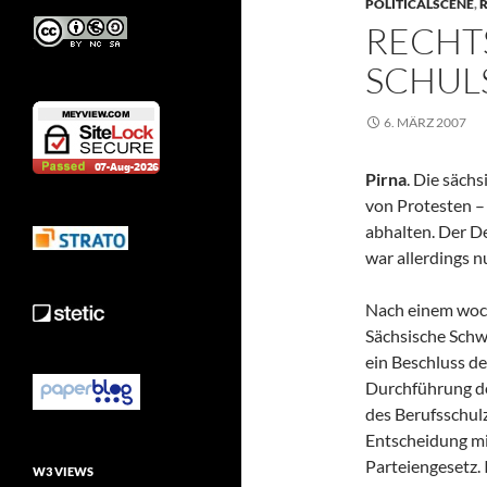
POLITICALSCENE
,
R
RECHT
SCHUL
6. MÄRZ 2007
Pirna
. Die säch
von Protesten –
abhalten. Der D
war allerdings nu
Nach einem woch
Sächsische Schw
ein Beschluss d
Durchführung de
des Berufsschul
Entscheidung m
Parteiengesetz.
W3 VIEWS