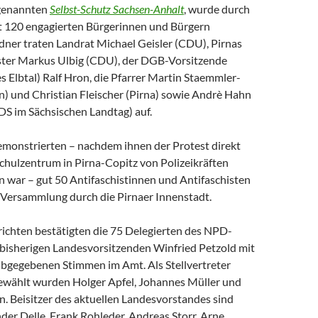
 genannten
Selbst-Schutz Sachsen-Anhalt
, wurde durch
t 120 engagierten Bürgerinnen und Bürgern
edner traten Landrat Michael Geisler (CDU), Pirnas
ter Markus Ulbig (CDU), der DGB-Vorsitzende
 Elbtal) Ralf Hron, die Pfarrer Martin Staemmler-
) und Christian Fleischer (Pirna) sowie Andrè Hahn
DS im Sächsischen Landtag) auf.
monstrierten – nachdem ihnen der Protest direkt
chulzentrum in Pirna-Copitz von Polizeikräften
 war – gut 50 Antifaschistinnen und Antifaschisten
ersammlung durch die Pirnaer Innenstadt.
chten bestätigten die 75 Delegierten des NPD-
 bisherigen Landesvorsitzenden Winfried Petzold mit
abgegebenen Stimmen im Amt. Als Stellvertreter
wählt wurden Holger Apfel, Johannes Müller und
 Beisitzer des aktuellen Landesvorstandes sind
er Delle, Frank Rohleder, Andreas Storr, Arne