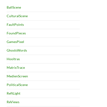
BallScene
CulturalScene
FaultPoints
FoundPieces
GamesPixel
GhostsWords
Hooltras
MatrixTrace
MedienScreen
PoliticalScene
ReftLight
ReViews