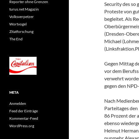
Reporter ohne Grenzen
Security des so
turus.net Magazin
Proteste von gu
Volksverpetzer
begleitet. Als R
Wortvogel
Oberbürgermeis
Zitatforschung
(Dresden-Oberes
The End
Michael (Lohmen
(Linksfraktion.P
Gegen Mittag de
vor dem Berufss
verwehrt worden
gegen den NPD-V
META
Nach Medienberi
Anmelden
Parteitages den
Feed der Einträge
86 Prozent der 
Kommentar-Feed
ebenso wiederge
WordPress.org
Helmut Hermann.
nunmehr Alexand