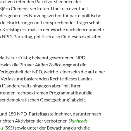
stellvertretenden Parteivorsitzenden der
Björn Clemens, vertreten. Über ein eventuell
des generelles Nutzungsverbot für parteipolitische
 in Einrichtungen mit entsprechender Trägerschaft
er Kreistag erstmals in der Woche nach dem nunmehr
NPD-Parteitag, politisch also für diesen expliziten
relativ kurzfristig bekannt gewordenen NPD-
rwies die Pirnaer
Aktion Zivilcourage
auf die
Verlogenheit der NPD, welche “einerseits die auf einer
Verfassung basierenden Rechte dieses Landes
rt“, andererseits hingegen aber “mit ihrer
tenden rechtsextremen Programmatik auf die
ser demokratischen Gesetzgebung“ abzielt.
rund 150 NPD-Parteitagsteilnehmer, darunter nach
ichten Aktivisten der verbotenen
Skinheads
iz
(SSS)
sowie unter der Bewachung durch die