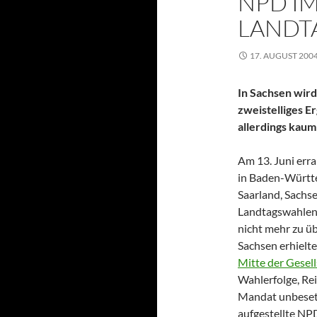
NPD I
LANDT
17. AUGUST 200
In Sachsen wird
zweistelliges Er
allerdings kaum
Am 13. Juni er
in Baden-Württ
Saarland, Sachs
Landtagswahlen 
nicht mehr zu ü
Sachsen erhiel
Mitte der Gesell
Wahlerfolge, Re
Mandat unbesetz
aufgestellte NP