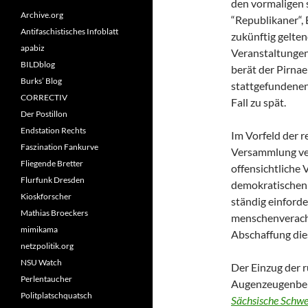
den vormaligen 
Archive.org
“Republikaner“, 
Antifaschistisches Infoblatt
zukünftig gelten
apabiz
Veranstaltungen
BILDblog
berät der Pirna
Burks’ Blog
stattgefundenen 
CORRECTIV
Fall zu spät.
Der Postillon
Endstation Rechts
Im Vorfeld der 
Faszination Fankurve
Versammlung ve
Fliegende Bretter
offensichtliche 
Flurfunk Dresden
demokratischen 
Kioskforscher
ständig einforde
Mathias Broeckers
menschenverach
mimikama
Abschaffung die
netzpolitik.org
NSU Watch
Der Einzug der 
Perlentaucher
Augenzeugenber
Politplatschquatsch
Sächsische Schwe