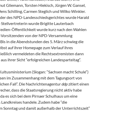
ut Gliemann, Torsten Hiekisch, Jürgen W. Gansel,
Jens Schilling, Carmen Steglich und Wilko Winkler.
nder des NPD-Landesschiedsgerichtes wurde Harald
e Stellvertreterin wurde Brigitte Lauterbach
edien-Öffentlichkeit wurde kurz nach den Wahlen
e-Vorsitzenden von der NPD-Versammlung
 Bis in die Abendstunden des 5. März schwieg die
bst auf ihrer Homepage zum Verlauf ihres
hließlich vermeldeten die Rechtsextremisten dann
aus ihrer Sicht “erfolgreichen Landesparteitag“.
Kultusministerium (Slogan: “Sachsen macht Schule“)
ssen im Zusammenhang mit dem Tagungsort von
ichen Fall“. Die Nachrichtenagentur
ddp
zitiert einen
cher, dass die Staatsregierung nicht aktiv habe
da es sich bei dem Pirnaer Schulhaus um eine
s Landkreises handele. Zudem habe “die
m Sonntag und damit außerhalb der Unterrichtszeit“