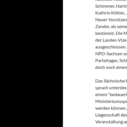
Schimmer, Hartm
Kathrin Köhler, 
Neuer Vorsitze
Zander, als sein
bestimmt. Die M
der Landes-Viz
ausgeschlossen.
NPD-Sachsen sel
Parteitages. Sc
doch noch einen 
Das Sächsische 
sprach unterde
einem “bedauerl
Ministeriumsspre
werden können, 
Liegenschaft de
Veranstaltung a