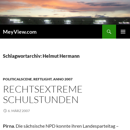
Zum
Inhalt
springen
Suchen
MeyView.com
PRIMÄR
MENÜ
Schlagwortarchiv: Helmut Hermann
POLITICALSCENE
,
REFTLIGHT
,
ANNO 2007
RECHTSEXTREME
SCHULSTUNDEN
6. MÄRZ 2007
Pirna
. Die sächsische NPD konnte ihren Landesparteitag –