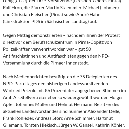
Ulbig (CDU), der DGB-Vorsitzende (Dresden-Oberes Elbtal)
Ralf Hron, die Pfarrer Martin Staemmler-Michael (Lohmen)
und Christian Fleischer (Pirna) sowie Andrè Hahn
(Linksfraktion.PDS im Sächsischen Landtag) auf.
Gegen Mittag demonstrierten – nachdem ihnen der Protest
direkt vor dem Berufsschulzentrum in Pirna-Copitz von
Polizeikräften verwehrt worden war – gut 50
Antifaschistinnen und Antifaschisten gegen den NPD-
Versammlung durch die Pirnaer Innenstadt.
Nach Medienberichten bestätigten die 75 Delegierten des
NPD-Parteitages den bisherigen Landesvorsitzenden
Winfried Petzold mit 86 Prozent der abgegebenen Stimmen im
Amt. Als Stellvertreter ebenso wiedergewählt wurden Holger
Apfel, Johannes Müller und Helmut Hermann. Beisitzer des
aktuellen Landesvorstandes sind nunmehr Alexander Delle,
Frank Rohleder, Andreas Storr, Arne Schimmer, Hartmut
Gliemann, Torsten Hiekisch, Jürgen W. Gansel, Kathrin Köhler,