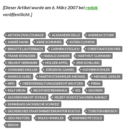
[Dieser Artikel wurde am 6. März 2007 bei
redok
veröffentlicht.
]
AKTION ZIVILCOURAGE
ALEXANDER DELLE
ANDREAS STORR
ANDRÈ HAHN
ARNE SCHIMMER
BJÖRN CLEMENS
BRIGITTE LAUTERBACH
CARMEN STEGLICH
CHRISTIAN FLEISCHER
FRANK ROHLEDER
HARALD ZANDER
HARTMUT GLIEMANN
HELMUT HERMANN
HOLGER APFEL
JENS SCHILLING
JOHANNES MÜLLER
JÜRGEN W. GANSEL
KATHRIN KÖHLER
MARKUS ULBIG
MARTIN STAEMMLER-MICHAEL
MICHAEL GEISLER
NPD
OBERVERWALTUNGSGERICHT BAUTZEN
PIRNA
RALF HRON
RECHTSEXTREMISMUS
SSS
SACHSEN
SACHSEN MACHT SCHULE
SELBST-SCHUTZ SACHSEN-ANHALT
SKINHEADS SÄCHSISCHE SCHWEIZ
SÄCHSISCHES STAATSMINISTERIUM FÜR KULTUS
TORSTEN HIEKISCH
UDO PASTÖRS
WILKO WINKLER
WINFRIED PETZOLD
REDOK