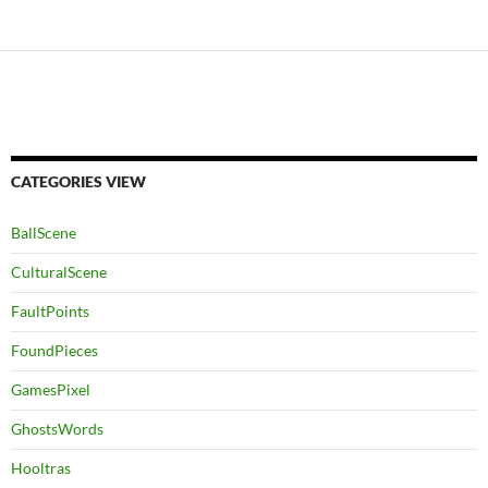
CATEGORIES VIEW
BallScene
CulturalScene
FaultPoints
FoundPieces
GamesPixel
GhostsWords
Hooltras