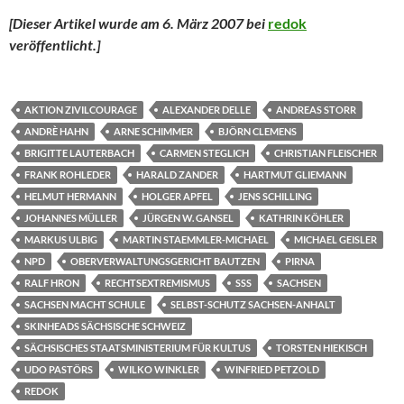
[Dieser Artikel wurde am 6. März 2007 bei
redok
veröffentlicht.
]
AKTION ZIVILCOURAGE
ALEXANDER DELLE
ANDREAS STORR
ANDRÈ HAHN
ARNE SCHIMMER
BJÖRN CLEMENS
BRIGITTE LAUTERBACH
CARMEN STEGLICH
CHRISTIAN FLEISCHER
FRANK ROHLEDER
HARALD ZANDER
HARTMUT GLIEMANN
HELMUT HERMANN
HOLGER APFEL
JENS SCHILLING
JOHANNES MÜLLER
JÜRGEN W. GANSEL
KATHRIN KÖHLER
MARKUS ULBIG
MARTIN STAEMMLER-MICHAEL
MICHAEL GEISLER
NPD
OBERVERWALTUNGSGERICHT BAUTZEN
PIRNA
RALF HRON
RECHTSEXTREMISMUS
SSS
SACHSEN
SACHSEN MACHT SCHULE
SELBST-SCHUTZ SACHSEN-ANHALT
SKINHEADS SÄCHSISCHE SCHWEIZ
SÄCHSISCHES STAATSMINISTERIUM FÜR KULTUS
TORSTEN HIEKISCH
UDO PASTÖRS
WILKO WINKLER
WINFRIED PETZOLD
REDOK