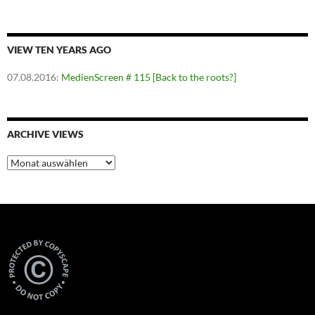
VIEW TEN YEARS AGO
07.08.2016
:
MedienScreen # 115 [Back to the roots?]
ARCHIVE VIEWS
Archive
Views