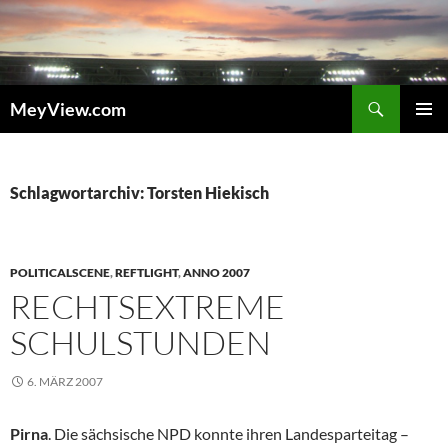
Zum
Inhalt
springen
Suchen
MeyView.com
PRIMÄR
MENÜ
Schlagwortarchiv: Torsten Hiekisch
POLITICALSCENE
,
REFTLIGHT
,
ANNO 2007
RECHTSEXTREME
SCHULSTUNDEN
6. MÄRZ 2007
Pirna
. Die sächsische NPD konnte ihren Landesparteitag –