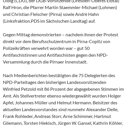
Ulbig (CDU), der DGB-Vorsitzende (Dresden-Oberes Elbtal)
Ralf Hron, die Pfarrer Martin Staemmler-Michael (Lohmen)
und Christian Fleischer (Pirna) sowie Andrè Hahn
(Linksfraktion.PDS im Sächsischen Landtag) auf.
Gegen Mittag demonstrierten – nachdem ihnen der Protest
direkt vor dem Berufsschulzentrum in Pirna-Copitz von
Polizeikräften verwehrt worden war – gut 50
Antifaschistinnen und Antifaschisten gegen den NPD-
Versammlung durch die Pirnaer Innenstadt.
Nach Medienberichten bestätigten die 75 Delegierten des
NPD-Parteitages den bisherigen Landesvorsitzenden
Winfried Petzold mit 86 Prozent der abgegebenen Stimmen im
Amt. Als Stellvertreter ebenso wiedergewählt wurden Holger
Apfel, Johannes Müller und Helmut Hermann. Beisitzer des
aktuellen Landesvorstandes sind nunmehr Alexander Delle,
Frank Rohleder, Andreas Storr, Arne Schimmer, Hartmut
Gliemann, Torsten Hiekisch, Jürgen W. Gansel, Kathrin Köhler,