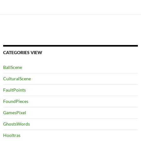
CATEGORIES VIEW
BallScene
CulturalScene
FaultPoints
FoundPieces
GamesPixel
GhostsWords
Hooltras