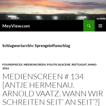
Zum
Inhalt
springen
Suchen
MeyView.com
PRIMÄR
MENÜ
Schlagwortarchiv: Sprengstoffanschlag
FOUNDPIECES
,
MEDIENSCREEN
,
POLITICALSCENE
,
REFTLIGHT
,
ANNO
2016
MEDIENSCREEN # 134
[ANTJE HERMENAU.
ARNOLD VAATZ. WANN WIR
SCHREITEN SEIT’ AN SEIT’?]