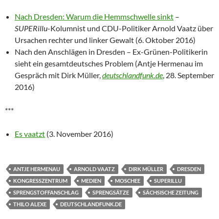
Nach Dresden: Warum die Hemmschwelle sinkt
–
SUPERillu
-Kolumnist und CDU-Politiker Arnold Vaatz über
Ursachen rechter und linker Gewalt (6. Oktober 2016)
Nach den Anschlägen in Dresden – Ex-Grünen-Politikerin
sieht ein gesamtdeutsches Problem (Antje Hermenau im
Gespräch mit Dirk Müller,
deutschlandfunk.de
, 28. September
2016)
***
Es vaatzt
(3. November 2016)
ANTJE HERMENAU
ARNOLD VAATZ
DIRK MÜLLER
DRESDEN
KONGRESSZENTRUM
MEDIEN
MOSCHEE
SUPERILLU
SPRENGSTOFFANSCHLAG
SPRENGSÄTZE
SÄCHSISCHE ZEITUNG
THILO ALEXE
DEUTSCHLANDFUNK.DE