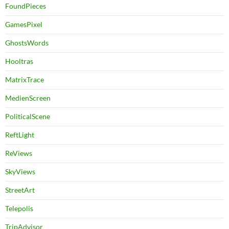
FoundPieces
GamesPixel
GhostsWords
Hooltras
MatrixTrace
MedienScreen
PoliticalScene
ReftLight
ReViews
SkyViews
StreetArt
Telepolis
TripAdvisor