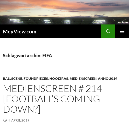
Zum
Inhalt
springen
Suchen
MeyView.com
PRIMÄR
MENÜ
Schlagwortarchiv: FIFA
BALLSCENE
,
FOUNDPIECES
,
HOOLTRAS
,
MEDIENSCREEN
,
ANNO 2019
MEDIENSCREEN # 214
[FOOTBALL’S COMING
DOWN?]
4. APRIL 2019