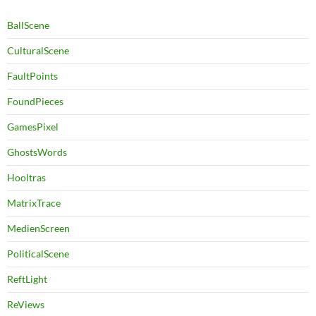
BallScene
CulturalScene
FaultPoints
FoundPieces
GamesPixel
GhostsWords
Hooltras
MatrixTrace
MedienScreen
PoliticalScene
ReftLight
ReViews