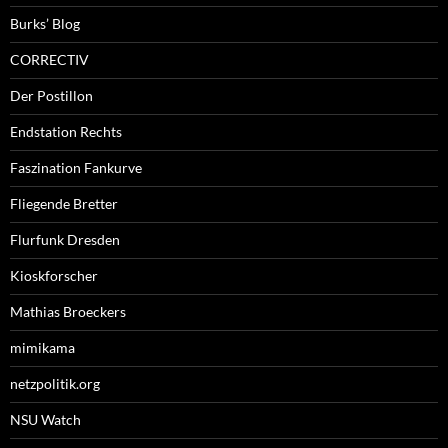
Burks’ Blog
CORRECTIV
Der Postillon
Endstation Rechts
Faszination Fankurve
Fliegende Bretter
Flurfunk Dresden
Kioskforscher
Mathias Broeckers
mimikama
netzpolitik.org
NSU Watch