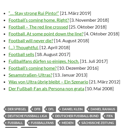
“… Stay strong Rui Pinto!“
[21. März 2019]
Football’s coming home. Right?
[3. November 2018]
Football – The red line crossed
[25. Oktober 2018]
Football. At some point down the line?
[4. Oktober 2018]
Football will never die?
[14. August 2018]
(…) Thoughtful.
[12. April 2018]
Football sells
[18. August 2017]
Fußballfans dürfen so einiges. Noch.
[31. Juli 2017]
Football’s coming home?
[10. Dezember 2016]
Sesamstraßen-Ultras?
[13. Januar 2013]
Was von Ultra übrig bleibt – Ein Szenario
[21. März 2012]
Der Fußball-Fan als Persona non grata
[10. Mai 2008]
DER SPIEGEL
DFB
DFL
DANIEL KLEIN
DANIEL RAHAUS
DEUTSCHE FUSSBALL LIGA
DEUTSCHER FUSSBALL-BUND
FIFA
FUSSBALL
FUSSBALLFANS
MEDIEN
SÄCHSISCHE ZEITUNG