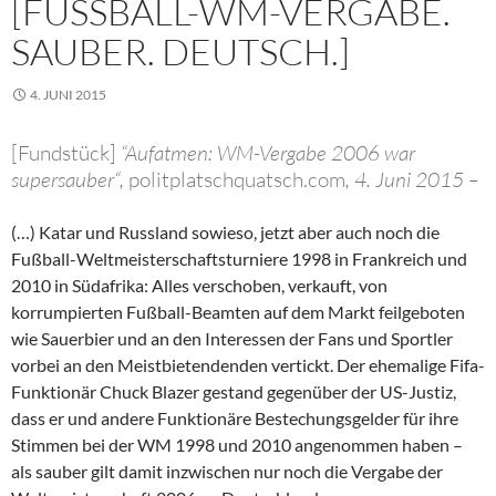
[FUSSBALL-WM-VERGABE. S
AUBER. DEUTSCH.]
4. JUNI 2015
[Fundstück]
“Aufatmen: WM-Vergabe 2006 war
supersauber“,
politplatschquatsch.com
, 4. Juni 2015 –
(…) Katar und Russland sowieso, jetzt aber auch noch die
Fußball-Weltmeisterschaftsturniere 1998 in Frankreich und
2010 in Südafrika: Alles verschoben, verkauft, von
korrumpierten Fußball-Beamten auf dem Markt feilgeboten
wie Sauerbier und an den Interessen der Fans und Sportler
vorbei an den Meistbietendenden vertickt. Der ehemalige Fifa-
Funktionär Chuck Blazer gestand gegenüber der US-Justiz,
dass er und andere Funktionäre Bestechungsgelder für ihre
Stimmen bei der WM 1998 und 2010 angenommen haben –
als sauber gilt damit inzwischen nur noch die Vergabe der