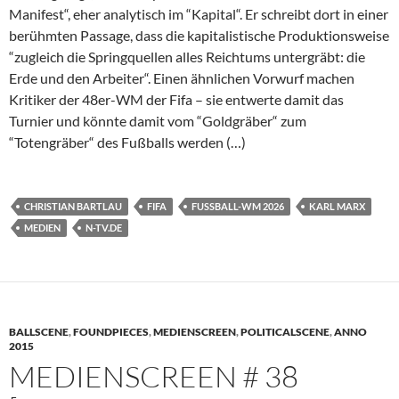
Manifest“, eher analytisch im “Kapital“. Er schreibt dort in einer
berühmten Passage, dass die kapitalistische Produktionsweise
“zugleich die Springquellen alles Reichtums untergräbt: die
Erde und den Arbeiter“. Einen ähnlichen Vorwurf machen
Kritiker der 48er-WM der Fifa – sie entwerte damit das
Turnier und könnte damit vom “Goldgräber“ zum
“Totengräber“ des Fußballs werden (…)
CHRISTIAN BARTLAU
FIFA
FUSSBALL-WM 2026
KARL MARX
MEDIEN
N-TV.DE
BALLSCENE
,
FOUNDPIECES
,
MEDIENSCREEN
,
POLITICALSCENE
,
ANNO
2015
MEDIENSCREEN # 38