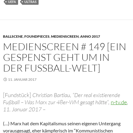
UEFA
ULTRAS
BALLSCENE
,
FOUNDPIECES
,
MEDIENSCREEN
,
ANNO 2017
MEDIENSCREEN # 149 [EIN
GESPENST GEHT UM IN
DER FUSSBALL-WELT]
11. JANUAR 2017
[Fundstück]
Christian Bartlau, “Der real existierende
Fußball – Was Marx zur 48er-WM gesagt hätte“,
n-tv.de
,
11. Januar 2017 –
(…) Marx hat dem Kapitalismus seinen eigenen Untergang
vorausgesagt, eher kämpferisch im “Kommunistischen