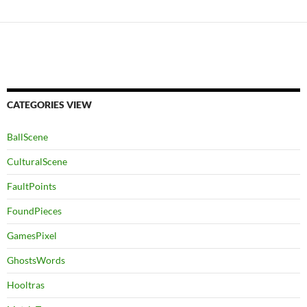
CATEGORIES VIEW
BallScene
CulturalScene
FaultPoints
FoundPieces
GamesPixel
GhostsWords
Hooltras