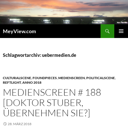
Zum
Inhalt
springen
Suchen
MeyView.com
PRIMÄR
MENÜ
Schlagwortarchiv: uebermedien.de
CULTURALSCENE
,
FOUNDPIECES
,
MEDIENSCREEN
,
POLITICALSCENE
,
REFTLIGHT
,
ANNO 2018
MEDIENSCREEN # 188
[DOKTOR STUBER,
ÜBERNEHMEN SIE?]
28. MÄRZ 2018