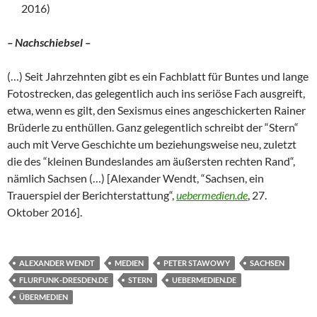
2016)
– Nachschiebsel –
(…) Seit Jahrzehnten gibt es ein Fachblatt für Buntes und lange
Fotostrecken, das gelegentlich auch ins seriöse Fach ausgreift,
etwa, wenn es gilt, den Sexismus eines angeschickerten Rainer
Brüderle zu enthüllen. Ganz gelegentlich schreibt der “Stern“
auch mit Verve Geschichte um beziehungsweise neu, zuletzt
die des “kleinen Bundeslandes am äußersten rechten Rand“,
nämlich Sachsen (…) [Alexander Wendt, “Sachsen, ein
Trauerspiel der Berichterstattung“,
uebermedien.de
, 27.
Oktober 2016].
ALEXANDER WENDT
MEDIEN
PETER STAWOWY
SACHSEN
FLURFUNK-DRESDEN.DE
STERN
UEBERMEDIEN.DE
ÜBERMEDIEN