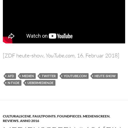
[ZDF heute-show,
YouTube.com
, 16. Februar 2018]
AFD
MEDIEN
TWITTER
YOUTUBE.COM
HEUTE-SHOW
N-TV.DE
UEBERMEDIEN.DE
CULTURALSCENE
,
FAULTPOINTS
,
FOUNDPIECES
,
MEDIENSCREEN
,
REVIEWS
,
ANNO 2016