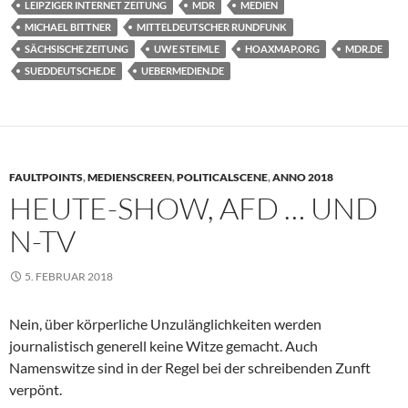
LEIPZIGER INTERNET ZEITUNG
MDR
MEDIEN
MICHAEL BITTNER
MITTELDEUTSCHER RUNDFUNK
SÄCHSISCHE ZEITUNG
UWE STEIMLE
HOAXMAP.ORG
MDR.DE
SUEDDEUTSCHE.DE
UEBERMEDIEN.DE
FAULTPOINTS
,
MEDIENSCREEN
,
POLITICALSCENE
,
ANNO 2018
HEUTE-SHOW, AFD … UND
N-TV
5. FEBRUAR 2018
Nein, über körperliche Unzulänglichkeiten werden
journalistisch generell keine Witze gemacht. Auch
Namenswitze sind in der Regel bei der schreibenden Zunft
verpönt.