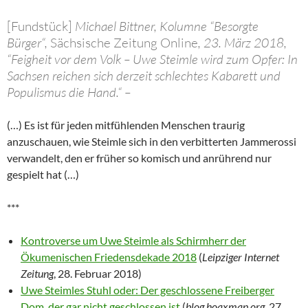
[Fundstück]
Michael Bittner, Kolumne “Besorgte
Bürger“,
Sächsische Zeitung Online
, 23. März 2018,
“Feigheit vor dem Volk – Uwe Steimle wird zum Opfer: In
Sachsen reichen sich derzeit schlechtes Kabarett und
Populismus die Hand.“ –
(…) Es ist für jeden mitfühlenden Menschen traurig
anzuschauen, wie Steimle sich in den verbitterten Jammerossi
verwandelt, den er früher so komisch und anrührend nur
gespielt hat (…)
***
Kontroverse um Uwe Steimle als Schirmherr der
Ökumenischen Friedensdekade 2018
(
Leipziger Internet
Zeitung
, 28. Februar 2018)
Uwe Steimles Stuhl oder: Der geschlossene Freiberger
Dom, der gar nicht geschlossen ist
(
blog.hoaxmap.org
, 27.