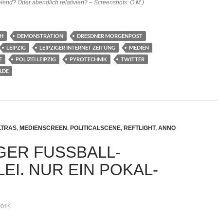
lend? Oder abendlich relativiert? – Screenshots: O.M.)
CH
DEMONSTRATION
DRESDNER MORGENPOST
LEIPZIG
LEIPZIGER INTERNET ZEITUNG
MEDIEN
E
POLIZEI LEIPZIG
PYROTECHNIK
TWITTER
.DE
LTRAS
,
MEDIENSCREEN
,
POLITICALSCENE
,
REFTLIGHT
,
ANNO
GER FUSSBALL-A
I. NUR EIN POKAL-S
2016