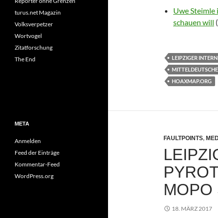
Reporter ohne Grenzen
Uwe Steimle 
turus.net Magazin
schauen will
(
Volksverpetzer
Wortvogel
Zitatforschung
LEIPZIGER INTER
The End
MITTELDEUTSCH
HOAXMAP.ORG
META
FAULTPOINTS
,
MED
Anmelden
LEIPZI
Feed der Einträge
Kommentar-Feed
PYROT
WordPress.org
MOPO 
18. MÄRZ 2017