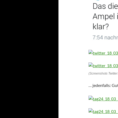
(Screenshots Twitter
… jedenfalls: G