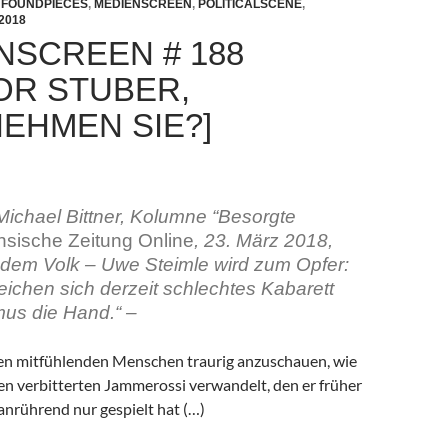
,
FOUNDPIECES
,
MEDIENSCREEN
,
POLITICALSCENE
,
2018
NSCREEN # 188
OR STUBER,
EHMEN SIE?]
ichael Bittner, Kolumne “Besorgte
sische Zeitung Online
, 23. März 2018,
r dem Volk – Uwe Steimle wird zum Opfer:
eichen sich derzeit schlechtes Kabarett
us die Hand.“ –
eden mitfühlenden Menschen traurig anzuschauen, wie
den verbitterten Jammerossi verwandelt, den er früher
anrührend nur gespielt hat (…)