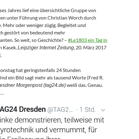
es Jahres lief eine übersichtliche Gruppe von
en unter Führung von Christian Worch durch
e. Mehr oder weniger zügig. Begleitet und
ch gestört von bedeutend mehr
ten. So weit, so Geschichte? –
#Le1803 ein Tag in
n Kasek,
, 20. März 2017
Leipziger Internet Zeitung
.
onstag hat geringstenfalls 24 Stunden
Und ein Bild sagt mehr als tausend Worte (Fred R.
weiß das. Genau.
esdner Morgenpost (tag24.de)
 …