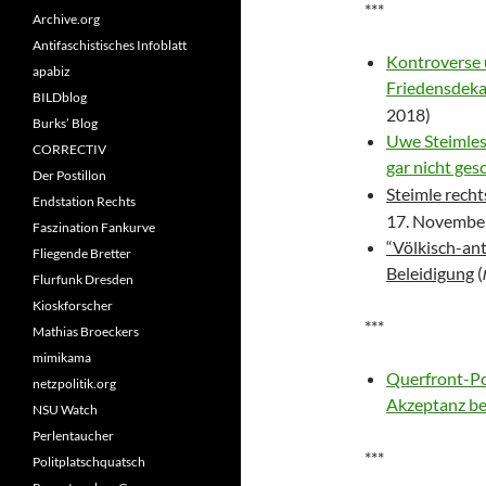
***
Archive.org
Antifaschistisches Infoblatt
Kontroverse 
apabiz
Friedensdek
BILDblog
2018)
Burks’ Blog
Uwe Steimles
CORRECTIV
gar nicht ges
Der Postillon
Steimle recht
Endstation Rechts
17. Novembe
Faszination Fankurve
“Völkisch-ant
Fliegende Bretter
Beleidigung
(
Flurfunk Dresden
Kioskforscher
***
Mathias Broeckers
mimikama
Querfront-Po
netzpolitik.org
Akzeptanz b
NSU Watch
Perlentaucher
***
Politplatschquatsch