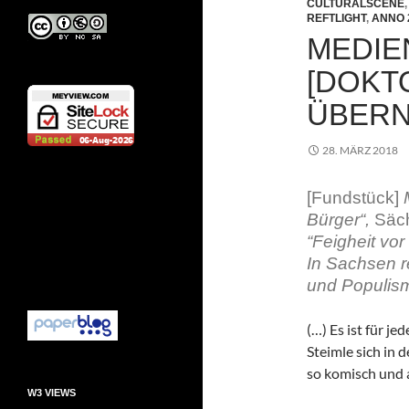
CULTURALSCENE
REFTLIGHT
,
ANNO 
MEDIE
[DOKT
ÜBERN
28. MÄRZ 2018
[Fundstück]
M
Bürger“,
Säch
“Feigheit vo
In Sachsen r
und Populism
(…) Es ist für j
Steimle sich in 
so komisch und 
W3 VIEWS