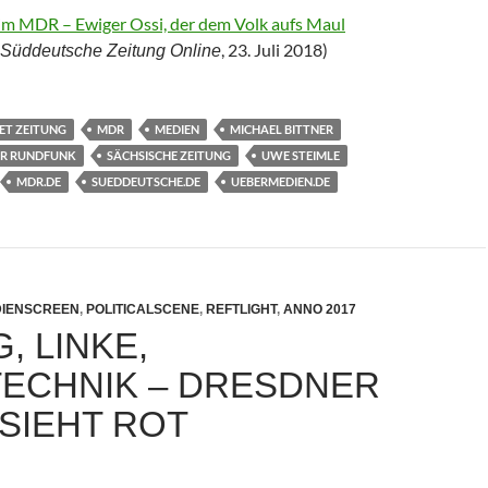
im MDR – Ewiger Ossi, der dem Volk aufs Maul
, 23. Juli 2018)
Süddeutsche Zeitung Online
NET ZEITUNG
MDR
MEDIEN
MICHAEL BITTNER
ER RUNDFUNK
SÄCHSISCHE ZEITUNG
UWE STEIMLE
MDR.DE
SUEDDEUTSCHE.DE
UEBERMEDIEN.DE
IENSCREEN
,
POLITICALSCENE
,
REFTLIGHT
,
ANNO 2017
G, LINKE,
ECHNIK – DRESDNER
SIEHT ROT