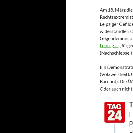
Am 18. März dies
Rechtsextremist
Leipziger Gefild
widerständleris
Gegendemonstran
Leipzig …
[Jürge
(Nachschiebsel)]
Ein Demonstrati
(Volxweisheit). 
Barnard). Die
Dr
Oder auch nicht