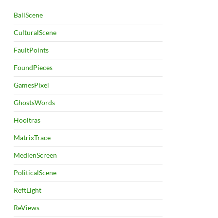
BallScene
CulturalScene
FaultPoints
FoundPieces
GamesPixel
GhostsWords
Hooltras
MatrixTrace
MedienScreen
PoliticalScene
ReftLight
ReViews