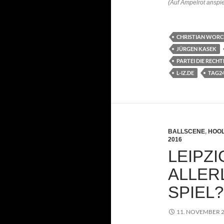
(Auf Ampelrot anspie
CHRISTIAN WOR
JÜRGEN KASEK
PARTEI DIE RECHT
L-IZ.DE
TAG24
BALLSCENE
,
HOO
2016
LEIPZI
LLERLE
PIEL?
11. NOVEMBER 