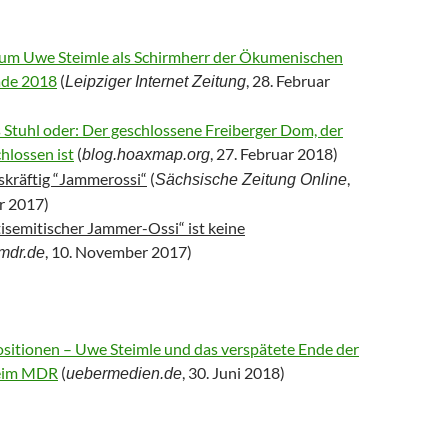
um Uwe Steimle als Schirmherr der Ökumenischen
ade 2018
(
, 28. Februar
Leipziger Internet Zeitung
 Stuhl oder: Der geschlossene Freiberger Dom, der
chlossen ist
(
, 27. Februar 2018)
blog.hoaxmap.org
skräftig “Jammerossi“
(
,
Sächsische Zeitung Online
r 2017)
isemitischer Jammer-Ossi“ ist keine
, 10. November 2017)
mdr.de
sitionen – Uwe Steimle und das verspätete Ende der
eim MDR
(
, 30. Juni 2018)
uebermedien.de