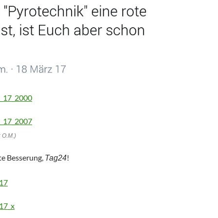
: O.M.)
ute Besserung,
!
Tag24