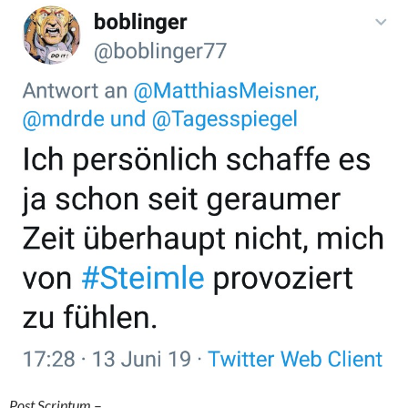
Post Scriptum
–