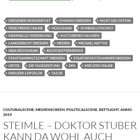
DRESDNER MORGENPOST
DYNAMO DRESDEN
FAUST DES OSTENS
FREIE PRESSE ONLINE
HOOLIGANS
KONRAD LITSCHKO
KRIMINELLE VEREINIGUNG
KULTURBÜRO SACHSEN
LANDGERICHT DRESDEN
MEDIEN
MICHAEL NATTKE
NINA BÖCKMANN
RECHTSEXTREMISMUS
STAATSANWALTSCHAFT DRESDEN
STAATSSCHUTZKAMMER DRESDEN
URTEIL
DIE TAGESZEITUNG
DPA
KREUZER ONLINE
KREUZER-LEIPZIG.DE
TAZ.DE
CULTURALSCENE
,
MEDIENSCREEN
,
POLITICALSCENE
,
REFTLIGHT
,
ANNO
2019
STEIMLE – DOKTOR STUBER
KANN DA WOHL AUCH