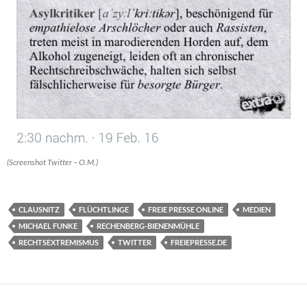
(Screenshot Twitter – O.M.)
CLAUSNITZ
FLÜCHTLINGE
FREIE PRESSE ONLINE
MEDIEN
MICHAEL FUNKE
RECHENBERG-BIENENMÜHLE
RECHTSEXTREMISMUS
TWITTER
FREIEPRESSE.DE