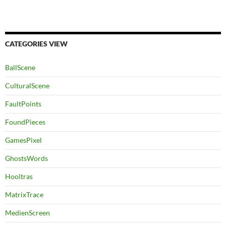
CATEGORIES VIEW
BallScene
CulturalScene
FaultPoints
FoundPieces
GamesPixel
GhostsWords
Hooltras
MatrixTrace
MedienScreen