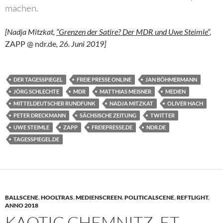
machen.
[Nadja Mitzkat,
“Grenzen der Satire? Der MDR und Uwe Steimle“
,
ZAPP @ ndr.de
, 26. Juni 2019]
DER TAGESSPIEGEL
FREIE PRESSE ONLINE
JAN BÖHMERMANN
JÖRG SCHLECHTE
MDR
MATTHIAS MEISNER
MEDIEN
MITTELDEUTSCHER RUNDFUNK
NADJA MITZKAT
OLIVER HACH
PETER DRECKMANN
SÄCHSISCHE ZEITUNG
TWITTER
UWE STEIMLE
ZAPP
FREIEPRESSE.DE
NDR.DE
TAGESSPIEGEL.DE
BALLSCENE
,
HOOLTRAS
,
MEDIENSCREEN
,
POLITICALSCENE
,
REFTLIGHT
,
ANNO 2018
KAOTIC CHEMNITZ. ET