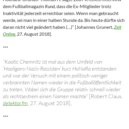
dem Fußballmagazin
Rund
, dass die Ex-Mitglieder trotz
Inaktivität jederzeit erreichbar seien. Wenn man gebraucht
werde, sei man in einer halben Stunde da. Bis heute dürfte sich
daran nicht viel geändert haben (…)“ [Johannes Grunert,
Zeit
Online
, 27. August 2018].
***
“Kaotic Chemnitz ist mal aus dem Umfeld von
’Hooligans-Nazis-Rassisten’ kurz HoNaRa entstanden
und war der Versuch mit einem politisch weniger
verbrannten Namen wieder in die Fußballöffentlichkeit
zu treten. Wobei sich die Gruppe relativ schnell wieder
als rechtsextrem einen Namen machte“
[Robert Claus,
detektor.fm
, 27. August 2018].
***