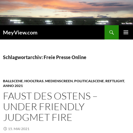
Zum
Inhalt
springen
Suchen
MeyView.com
PRIMÄR
MENÜ
Schlagwortarchiv: Freie Presse Online
BALLSCENE
,
HOOLTRAS
,
MEDIENSCREEN
,
POLITICALSCENE
,
REFTLIGHT
,
ANNO 2021
FAUST DES OSTENS –
UNDER FRIENDLY
JUDGMET FIRE
15. MAI 2021