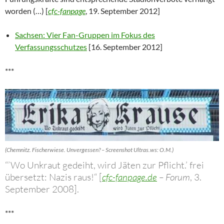
worden (…) [
cfc-fanpage
, 19. September 2012]
Sachsen: Vier Fan-Gruppen im Fokus des
Verfassungsschutzes
[16. September 2012]
***
(Chemnitz. Fischerwiese. Unvergessen? – Screenshot Ultras.ws: O.M.)
“’Wo Unkraut gedeiht, wird Jäten zur Pflicht.’ frei
übersetzt: Nazis raus!“ [
cfc-fanpage.de
– Forum
, 3.
September 2008].
***