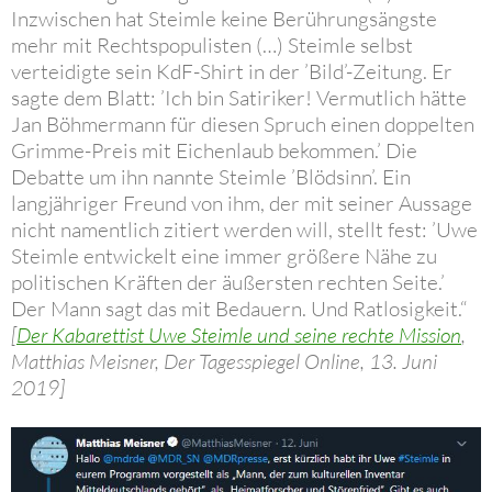
Inzwischen hat Steimle keine Berührungsängste
mehr mit Rechtspopulisten (…) Steimle selbst
verteidigte sein KdF-Shirt in der ’Bild’-Zeitung. Er
sagte dem Blatt: ’Ich bin Satiriker! Vermutlich hätte
Jan Böhmermann für diesen Spruch einen doppelten
Grimme-Preis mit Eichenlaub bekommen.’ Die
Debatte um ihn nannte Steimle ’Blödsinn’. Ein
langjähriger Freund von ihm, der mit seiner Aussage
nicht namentlich zitiert werden will, stellt fest: ’Uwe
Steimle entwickelt eine immer größere Nähe zu
politischen Kräften der äußersten rechten Seite.’
Der Mann sagt das mit Bedauern. Und Ratlosigkeit.“
[
Der Kabarettist Uwe Steimle und seine rechte Mission
,
Matthias Meisner, Der Tagesspiegel Online, 13. Juni
2019]