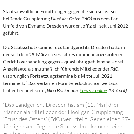
Staatsanwaltliche Ermittlungen gegen die sich selbst so
heißende Gruppierung
Faust des Osten (FdO)
aus dem Fan-
Umfeld von Dynamo Dresden wurden, offiziell, seit Juni 2012
geführt.
Die Staatsschutzkammer des Landgerichts Dresden hatte in
der seit dem 29. März dieses Jahres nunmehr angelaufenen
Gerichtsverhandlung gegen – quasi übrig gebliebene – drei
Angeklagte, als mutmaßlich führende Mitglieder der
FdO
,
ursprünglich Fortsetzungstermine bis Mitte Juli 2021
terminiert. “Das Verfahren könnte jedoch schon weitaus
früher beendet sein“
[Nina Böckmann,
kreuzer online
, 13. April]
.
“Das Landgericht Dresden hat am [11. Mai] drei
Männer als Mitglieder der Hooligan-Gruppierung
’Faust des Ostens’ (FdO) verurteilt. Gegen einen 37-
Jährigen verhängte die Staatsschutzkammer eine
Freiheitsstrafe von sieben Monaten auf Bewährung,