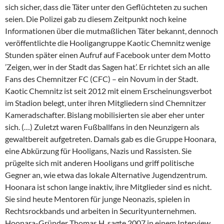
sich sicher, dass die Täter unter den Geflüchteten zu suchen
seien. Die Polizei gab zu diesem Zeitpunkt noch keine
Informationen über die mutmaßlichen Täter bekannt, dennoch
veröffentlichte die Hooligangruppe Kaotic Chemnitz wenige
Stunden später einen Aufruf auf Facebook unter dem Motto
’Zeigen, wer in der Stadt das Sagen hat’. Er richtet sich an alle
Fans des Chemnitzer FC (CFC) – ein Novum in der Stadt.
Kaotic Chemnitz ist seit 2012 mit einem Erscheinungsverbot
im Stadion belegt, unter ihren Mitgliedern sind Chemnitzer
Kameradschafter. Bislang mobilisierten sie aber eher unter
sich. (…) Zuletzt waren Fußballfans in den Neunzigern als
gewaltbereit aufgetreten. Damals gab es die Gruppe Hoonara,
eine Abkürzung für Hooligans, Nazis und Rassisten. Sie
prügelte sich mit anderen Hooligans und griff politische
Gegner an, wie etwa das lokale Alternative Jugendzentrum.
Hoonara ist schon lange inaktiv, ihre Mitglieder sind es nicht.
Sie sind heute Mentoren für junge Neonazis, spielen in
Rechtsrockbands und arbeiten in Securityunternehmen.
Hoonara-Gründer Thomas H. sagte 2007 in einem Interview