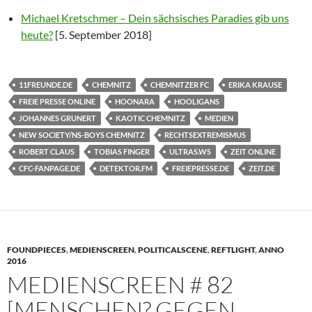
Michael Kretschmer – Dein sächsisches Paradies gib uns
heute?
[5. September 2018]
11FREUNDE.DE
CHEMNITZ
CHEMNITZER FC
ERIKA KRAUSE
FREIE PRESSE ONLINE
HOONARA
HOOLIGANS
JOHANNES GRUNERT
KAOTIC CHEMNITZ
MEDIEN
NEW SOCIETY/NS-BOYS CHEMNITZ
RECHTSEXTREMISMUS
ROBERT CLAUS
TOBIAS FINGER
ULTRAS.WS
ZEIT ONLINE
CFC-FANPAGE.DE
DETEKTOR.FM
FREIEPRESSE.DE
ZEIT.DE
FOUNDPIECES
,
MEDIENSCREEN
,
POLITICALSCENE
,
REFTLIGHT
,
ANNO
2016
MEDIENSCREEN # 82
[MENSCHEN? GEGEN