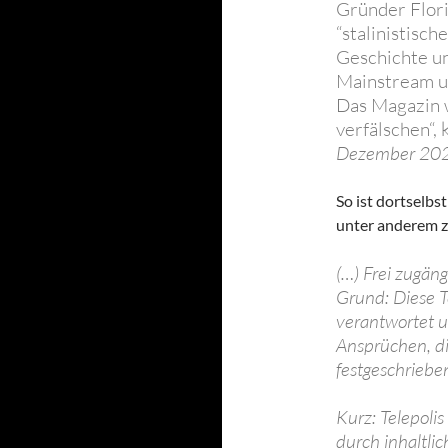
Gründer Flori
“stalinistisch
Geschichte un
Mainstream u
Das Magazin w
verfälschen“, 
Dezember 20
So ist dortselbst
unter anderem z
(…) Frei zugäng
Grund: Diese T
verantwortet u
Ansprüchen, di
festgeschriebe
Kurz: Telepoli
durch inhaltli