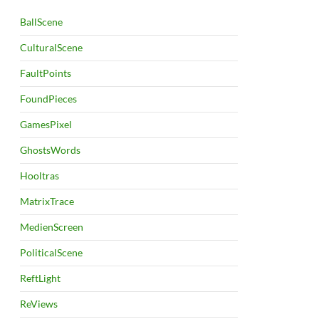
BallScene
CulturalScene
FaultPoints
FoundPieces
GamesPixel
GhostsWords
Hooltras
MatrixTrace
MedienScreen
PoliticalScene
ReftLight
ReViews