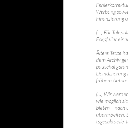
Fehlerkorrekt
Werbung sowie
Finanzierung u
(…) Für Telepo
Eckpfeiler ein
Ältere Texte 
dem Archiv gen
pauschal garan
Deindizierung 
frühere Autore
(…) Wir werden
wie möglich si
bieten – nach 
überarbeiten. 
tagesaktuelle 