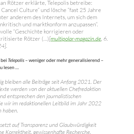
an Rötzer erklärte, Telepolis betreibe:
e Cancel Culture“ und lösche “fast 25 Jahre
ter anderem des Internets, um sich dem
nkritisch und marktkonform anzupassen“.
olle “Geschichte korrigieren oder
kritisierte Rötzer (…)
[
multipolar-magazin.de
, 6.
24]
.
 bei
Telepolis
– weniger oder mehr generalisierend –
u lesen …
ig bleiben alle Beiträge seit Anfang 2021. Der
exte werden von der aktuellen Chefredaktion
nd entsprechen den journalistischen
e wir im redaktionellen Leitbild im Jahr 2022
n haben.
s setzt auf Transparenz und Glaubwürdigkeit
che Korrektheit, gewissenhafte Recherche,