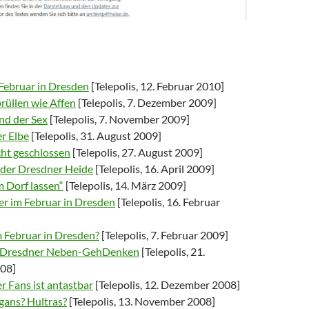
 Februar in Dresden
[Telepolis, 12. Februar 2010]
rüllen wie Affen
[Telepolis, 7. Dezember 2009]
d der Sex
[Telepolis, 7. November 2009]
r Elbe
[Telepolis, 31. August 2009]
cht geschlossen
[Telepolis, 27. August 2009]
der Dresdner Heide
[Telepolis, 16. April 2009]
m Dorf lassen“
[Telepolis, 14. März 2009]
er im Februar in Dresden
[Telepolis, 16. Februar
 Februar in Dresden?
[Telepolis, 7. Februar 2009]
es Dresdner Neben-GehDenken
[Telepolis, 21.
08]
r Fans ist antastbar
[Telepolis, 12. Dezember 2008]
gans? Hultras?
[Telepolis, 13. November 2008]