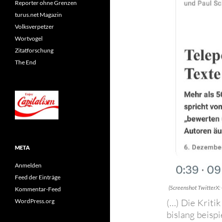
Reporter ohne Grenzen
turus.net Magazin
Volksverpetzer
Wortvogel
Zitatforschung
The End
META
Anmelden
Feed der Einträge
(Screenshot TwitterX:
Kommentar-Feed
(…) Die Kriti
WordPress.org
bislang beispi