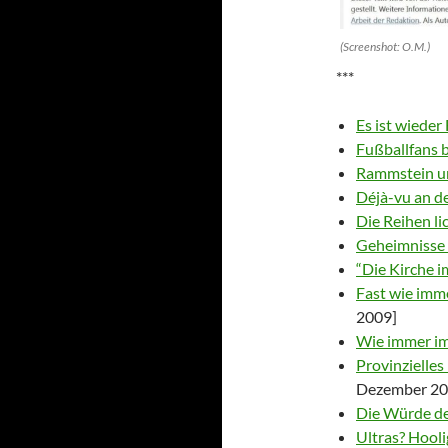
(Screenshot: O.M.)
***
Es ist wieder
Fußballfans b
Rammstein un
Déjà-vu an de
Die Reihen li
Geheimnisse 
“Die Kirche i
Fast wie imm
2009]
Wie immer im
Provinziell
Dezember 20
Die Würde de
Ultras? Hooli