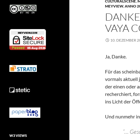
CULTURALSCENE
,
M
MEYVIEW
,
ANNO 2
DANKE,
VAYA C
10. DEZEMBER 2
Ja, Danke.
Für das scheinb
vormals aktuell 
der einen oder a
recherchiert, fo
ins Licht der Öff
Und nunmehr in d
“… Gesc
W3 VIEWS