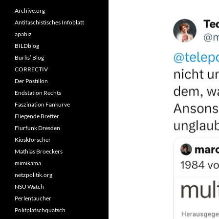
Archive.org
Antifaschistisches Infoblatt
apabiz
BILDblog
Burks’ Blog
CORRECTIV
Der Postillon
Endstation Rechts
Faszination Fankurve
Fliegende Bretter
Flurfunk Dresden
Kioskforscher
Mathias Broeckers
mimikama
netzpolitik.org
NSU Watch
Perlentaucher
Politplatschquatsch