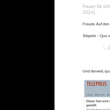
Freuen Sie sich
2024]
.
Freude. Auf den
Telepolis
– Quo v
“… 
Und derweil, qua