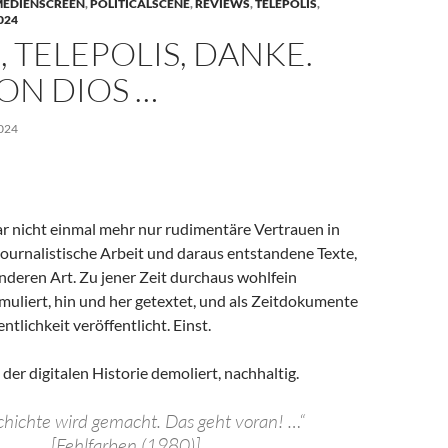
EDIENSCREEN
,
POLITICALSCENE
,
REVIEWS
,
TELEPOLIS
,
024
 TELEPOLIS, DANKE.
ON DIOS …
024
ar nicht einmal mehr nur rudimentäre Vertrauen in
journalistische Arbeit und daraus entstandene Texte,
nderen Art. Zu jener Zeit durchaus wohlfein
rmuliert, hin und her getextet, und als Zeitdokumente
entlichkeit veröffentlicht. Einst.
er digitalen Historie demoliert, nachhaltig.
hichte wird gemacht. Das geht voran! …“
[Fehlfarben (1980)]